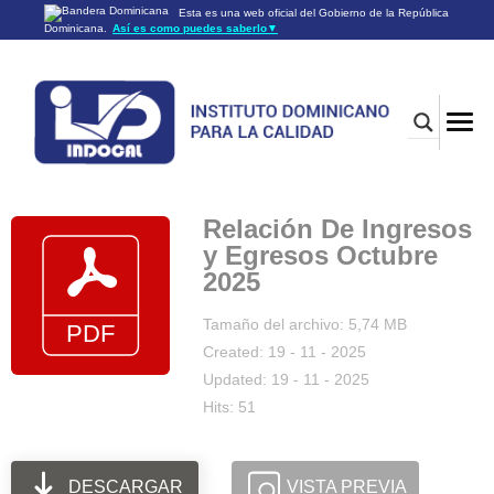
Esta es una web oficial del Gobierno de la República
Dominicana.
Así es como puedes saberlo
▼
Los sitios web oficiales utilizan .gob.do o .gov.do
Un sitio .gob.do o .gov.do significa que pertenece a una
organización oficial del Gobierno de la República Dominicana.
Los sitios web oficiales .gob.do o .gov.do seguros utilizan
HTTPS
Un candado (🔒) o
significa que estás conectado a un
https://
sitio seguro dentro de .gob.do o .gov.do. Comparte información
confidencial sólo en los sitios seguros de .gob.do o .gov.do.
Relación De Ingresos
y Egresos Octubre
2025
Tamaño del archivo: 5,74 MB
Created: 19 - 11 - 2025
Updated: 19 - 11 - 2025
Hits: 51
DESCARGAR
VISTA PREVIA