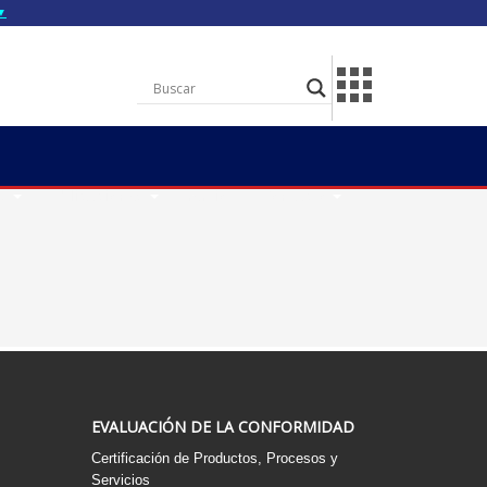
▼
gov.do seguros utilizan
a que estás conectado a
.gov.do. Comparte
itios seguros de .gob.do
S
Publicaciones
Premio
Contacto
EVALUACIÓN DE LA CONFORMIDAD
Certificación de Productos, Procesos y
Servicios