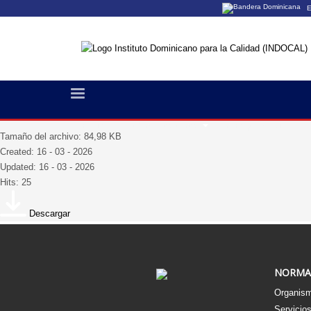
E
Los sitios web o
Un sitio .gob.do
organización ofi
Relación De Ingresos Y Egresos Febrero
Inicio
Sobre Nosotros
Transparencia
Tamaño del archivo: 84,98 KB
Created: 16 - 03 - 2026
Updated: 16 - 03 - 2026
Hits: 25
Descargar
NORMA
Organism
Servicio