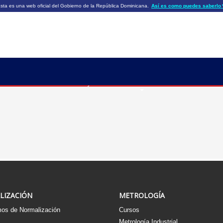
sta es una web oficial del Gobierno de la República Dominicana.
Así es como puedes saberlo
ficiales utilizan .gob.do o .gov.do
Los sitios web oficiales .gob.do o .
HTTPS
 o .gov.do significa que pertenece a una
cial del Gobierno de la República Dominicana.
Un candado (🔒) o
signific
https://
un sitio seguro dentro de .gob.do o 
información confidencial sólo en los s
o .gov.do.
 2026
Noticias
Servicios
Áreas Técnicas
TIENDAS DE NORMA
LIZACIÓN
METROLOGÍA
os de Normalización
Cursos
s
Metrología Industrial