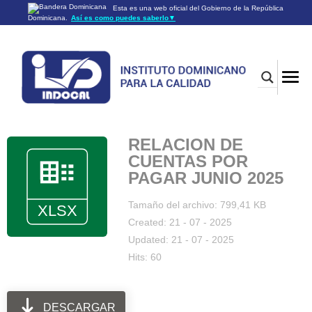
Esta es una web oficial del Gobierno de la República
Dominicana.
Así es como puedes saberlo
▼
Los sitios web oficiales utilizan .gob.do o .gov.do
Un sitio .gob.do o .gov.do significa que pertenece a una
organización oficial del Gobierno de la República Dominicana.
Los sitios web oficiales .gob.do o .gov.do seguros utilizan
HTTPS
Un candado (🔒) o
significa que estás conectado a un
https://
sitio seguro dentro de .gob.do o .gov.do. Comparte información
confidencial sólo en los sitios seguros de .gob.do o .gov.do.
RELACION DE
CUENTAS POR
PAGAR JUNIO 2025
Tamaño del archivo: 799,41 KB
Created: 21 - 07 - 2025
Updated: 21 - 07 - 2025
Hits: 60
DESCARGAR