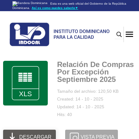
Esta es una web oficial del Gobierno de la República
Dominicana.
Así es como puedes saberlo
▼
Los sitios web oficiales utilizan .gob.do o .gov.do
Un sitio .gob.do o .gov.do significa que pertenece a una
organización oficial del Gobierno de la República Dominicana.
Los sitios web oficiales .gob.do o .gov.do seguros utilizan
HTTPS
Un candado (🔒) o
significa que estás conectado a un
https://
sitio seguro dentro de .gob.do o .gov.do. Comparte información
confidencial sólo en los sitios seguros de .gob.do o .gov.do.
Relación De Compras
Por Excepción
Septiembre 2025
Tamaño del archivo: 120,50 KB
Created: 14 - 10 - 2025
Updated: 14 - 10 - 2025
Hits: 40
DESCARGAR
VISTA PREVIA