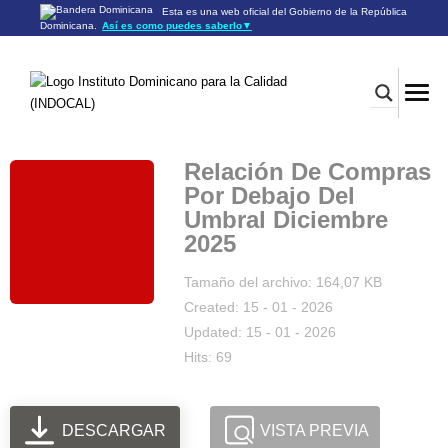
Esta es una web oficial del Gobierno de la República
Dominicana.
Así es como puedes saberlo
▼
Los sitios web oficiales utilizan .gob.do o .gov.do
Un sitio .gob.do o .gov.do significa que pertenece a una
organización oficial del Gobierno de la República Dominicana.
Los sitios web oficiales .gob.do o .gov.do seguros utilizan
HTTPS
Un candado (🔒) o
significa que estás conectado a un
https://
sitio seguro dentro de .gob.do o .gov.do. Comparte información
confidencial sólo en los sitios seguros de .gob.do o .gov.do.
Relación De Compras
Por Debajo Del
Umbral Diciembre
2025
Tamaño del archivo: 164,07 KB
Created: 15 - 01 - 2026
Updated: 15 - 01 - 2026
Hits: 69
DESCARGAR
VISTA PREVIA