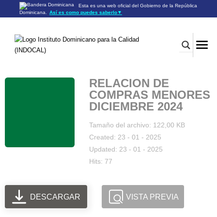
Esta es una web oficial del Gobierno de la República
Dominicana.
Así es como puedes saberlo
▼
Los sitios web oficiales utilizan .gob.do o .gov.do
Un sitio .gob.do o .gov.do significa que pertenece a una
organización oficial del Gobierno de la República Dominicana.
Los sitios web oficiales .gob.do o .gov.do seguros utilizan
HTTPS
Un candado (🔒) o
significa que estás conectado a un
https://
sitio seguro dentro de .gob.do o .gov.do. Comparte información
confidencial sólo en los sitios seguros de .gob.do o .gov.do.
RELACION DE
COMPRAS MENORES
DICIEMBRE 2024
Tamaño del archivo: 122,00 KB
Created: 23 - 01 - 2025
Updated: 23 - 01 - 2025
Hits: 77
DESCARGAR
VISTA PREVIA