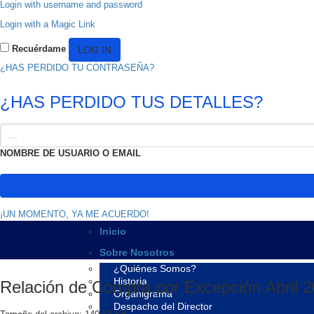
Login with username and password
Login with a Magic Link
Recuérdame
¿HAS PERDIDO TU CONTRASEÑA?
¿HAS PERDIDO TUS DETALLES?
NOMBRE DE USUARIO O EMAIL
¡UN MOMENTO, YA ME ACUERDO!
Inicio
Sobre Nosotros
¿Quiénes Somos?
Historia
Relación de Compra por Excepción Abril 
Organigrama
Despacho del Director