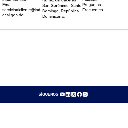
Núñez de Cáceres
Email:
Preguntas
San Gerónimo, Santo
servicioalcliente@ind
Frecuentes
Domingo, República
ocal.gob.do
Dominicana.
SÍGUENOS