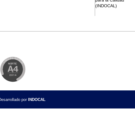
para la Calidad
ón (CTN)
(INDOCAL)
zación (CTN)
gia Nacional de Normalización (ENN)
de ISO
ios
uctos LI-DEC-010
istemas de Gestión LI-DEC-013
Igualdad de Género – LI-DEC-016
jo la Norma NORDOM 646
9
esarrollado por
INDOCAL