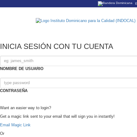
E
Los sitios web o
Un sitio .gob.do
organización ofi
INICIA SESIÓN CON TU CUENTA
NOMBRE DE USUARIO
CONTRASEÑA
Want an easier way to login?
Get a magic link sent to your email that will sign you in instantly!
Email Magic Link
Or