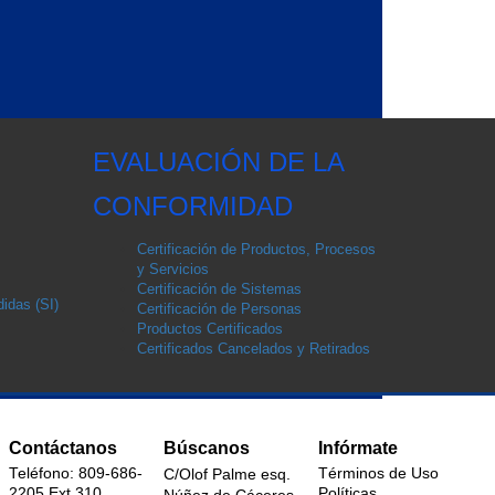
EVALUACIÓN DE LA
CONFORMIDAD
Certificación de Productos, Procesos
y Servicios
Certificación de Sistemas
idas (SI)
Certificación de Personas
Productos Certificados
Certificados Cancelados y Retirados
Contáctanos
Búscanos
Infórmate
Teléfono: 809-686-
Términos de Uso
C/Olof Palme esq.
2205 Ext.310
Políticas