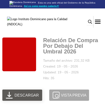
Esta es una web oficial del Gobierno de la República
Dominicana.
Así es como puedes saberlo
▼
Los sitios web oficiales utilizan .gob.do o .gov.do
Un sitio .gob.do o .gov.do significa que pertenece a una
organización oficial del Gobierno de la República Dominicana.
Los sitios web oficiales .gob.do o .gov.do seguros utilizan
HTTPS
Un candado (🔒) o
significa que estás conectado a un
https://
sitio seguro dentro de .gob.do o .gov.do. Comparte información
confidencial sólo en los sitios seguros de .gob.do o .gov.do.
Relación De Compra
Por Debajo Del
Umbral 2026
Tamaño del archivo: 231,32 KB
Created: 19 - 05 - 2026
Updated: 19 - 05 - 2026
Hits: 35
DESCARGAR
VISTA PREVIA