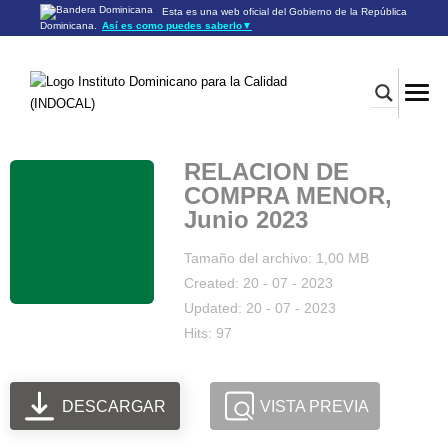
Esta es una web oficial del Gobierno de la República
Dominicana.
Así es como puedes saberlo
▼
Los sitios web oficiales utilizan .gob.do o .gov.do
Un sitio .gob.do o .gov.do significa que pertenece a una
organización oficial del Gobierno de la República Dominicana.
Los sitios web oficiales .gob.do o .gov.do seguros utilizan
HTTPS
Un candado (🔒) o
significa que estás conectado a un
https://
sitio seguro dentro de .gob.do o .gov.do. Comparte información
confidencial sólo en los sitios seguros de .gob.do o .gov.do.
RELACION DE
COMPRA MENOR,
Junio 2023
Tamaño del archivo: 1,00 MB
Created: 20 - 07 - 2023
Updated: 20 - 07 - 2023
Hits: 97
DESCARGAR
VISTA PREVIA