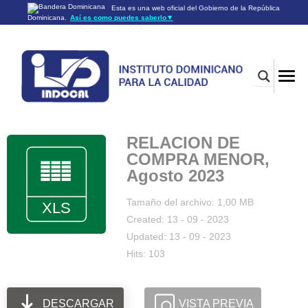
Esta es una web oficial del Gobierno de la República
Dominicana.
Así es como puedes saberlo
▼
Los sitios web oficiales utilizan .gob.do o .gov.do
Un sitio .gob.do o .gov.do significa que pertenece a una
organización oficial del Gobierno de la República Dominicana.
Los sitios web oficiales .gob.do o .gov.do seguros utilizan
HTTPS
Un candado (🔒) o
significa que estás conectado a un
https://
sitio seguro dentro de .gob.do o .gov.do. Comparte información
confidencial sólo en los sitios seguros de .gob.do o .gov.do.
RELACION DE
COMPRA MENOR,
Agosto 2023
Tamaño del archivo: 1,00 MB
Created: 13 - 09 - 2023
Updated: 13 - 09 - 2023
Hits: 103
DESCARGAR
VISTA PREVIA