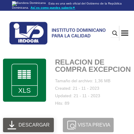
Esta es una web oficial del Gobierno de la República
Dominicana.
Así es como puedes saberlo
▼
Los sitios web oficiales utilizan .gob.do o .gov.do
Un sitio .gob.do o .gov.do significa que pertenece a una
organización oficial del Gobierno de la República Dominicana.
Los sitios web oficiales .gob.do o .gov.do seguros utilizan
HTTPS
Un candado (🔒) o
significa que estás conectado a un
https://
sitio seguro dentro de .gob.do o .gov.do. Comparte información
confidencial sólo en los sitios seguros de .gob.do o .gov.do.
RELACION DE
COMPRA EXCEPCION
Tamaño del archivo: 1,36 MB
Created: 21 - 11 - 2023
Updated: 21 - 11 - 2023
Hits: 89
DESCARGAR
VISTA PREVIA