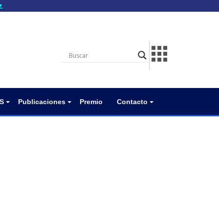
▼
gov.do seguros utilizan
a que estás conectado a
.gov.do. Comparte
itios seguros de .gob.do
S
Publicaciones
Premio
Contacto