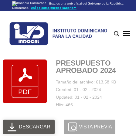
Esta es una web oficial del Gobierno de la República
Dominicana.
Así es como puedes saberlo
▼
Los sitios web oficiales utilizan .gob.do o .gov.do
Un sitio .gob.do o .gov.do significa que pertenece a una
organización oficial del Gobierno de la República Dominicana.
Los sitios web oficiales .gob.do o .gov.do seguros utilizan
HTTPS
Un candado (🔒) o
significa que estás conectado a un
https://
sitio seguro dentro de .gob.do o .gov.do. Comparte información
confidencial sólo en los sitios seguros de .gob.do o .gov.do.
PRESUPUESTO
APROBADO 2024
Tamaño del archivo: 613,58 KB
Created: 01 - 02 - 2024
Updated: 01 - 02 - 2024
Hits: 466
DESCARGAR
VISTA PREVIA