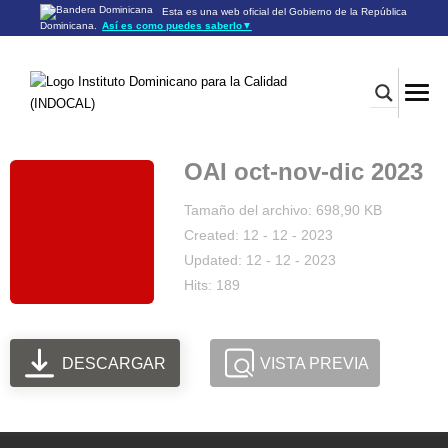
Esta es una web oficial del Gobierno de la República
Dominicana.
Así es como puedes saberlo
▼
Los sitios web oficiales utilizan .gob.do o .gov.do
Un sitio .gob.do o .gov.do significa que pertenece a una
organización oficial del Gobierno de la República Dominicana.
Los sitios web oficiales .gob.do o .gov.do seguros utilizan
HTTPS
Un candado (🔒) o
significa que estás conectado a un
https://
sitio seguro dentro de .gob.do o .gov.do. Comparte información
confidencial sólo en los sitios seguros de .gob.do o .gov.do.
OAI oct-nov-dic 2023
Tamaño del archivo: 698,90 KB
Created: 12 - 12 - 2023
Updated: 12 - 12 - 2023
Hits: 189
DESCARGAR
VISTA PREVIA