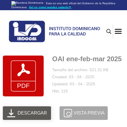
Esta es una web oficial del Gobierno de la República
Dominicana.
Así es como puedes saberlo
▼
Los sitios web oficiales utilizan .gob.do o .gov.do
Un sitio .gob.do o .gov.do significa que pertenece a una
organización oficial del Gobierno de la República Dominicana.
Los sitios web oficiales .gob.do o .gov.do seguros utilizan
HTTPS
Un candado (🔒) o
significa que estás conectado a un
https://
sitio seguro dentro de .gob.do o .gov.do. Comparte información
confidencial sólo en los sitios seguros de .gob.do o .gov.do.
OAI ene-feb-mar 2025
Tamaño del archivo: 521,31 KB
Created: 03 - 04 - 2025
Updated: 03 - 04 - 2025
Hits: 115
DESCARGAR
VISTA PREVIA