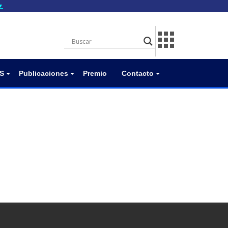
▼
gov.do seguros utilizan
a que estás conectado a
.gov.do. Comparte
itios seguros de .gob.do
S
Publicaciones
Premio
Contacto