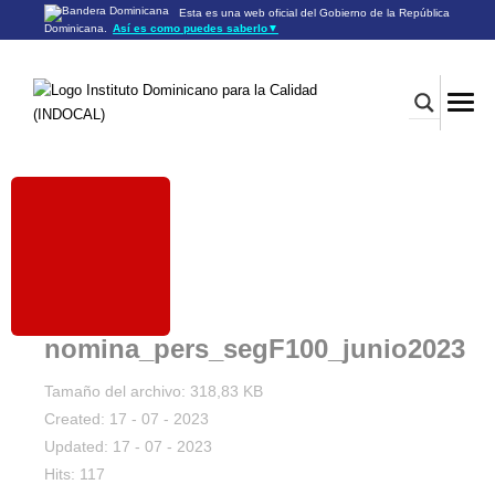
Esta es una web oficial del Gobierno de la República
Dominicana.
Así es como puedes saberlo
▼
Los sitios web oficiales utilizan .gob.do o .gov.do
Un sitio .gob.do o .gov.do significa que pertenece a una
organización oficial del Gobierno de la República Dominicana.
Los sitios web oficiales .gob.do o .gov.do seguros utilizan
HTTPS
Un candado (🔒) o
significa que estás conectado a un
https://
sitio seguro dentro de .gob.do o .gov.do. Comparte información
confidencial sólo en los sitios seguros de .gob.do o .gov.do.
nomina_pers_segF100_junio2023
Tamaño del archivo: 318,83 KB
Created: 17 - 07 - 2023
Updated: 17 - 07 - 2023
Hits: 117