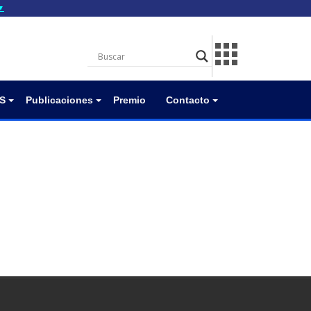
▼
gov.do seguros utilizan
a que estás conectado a
.gov.do. Comparte
itios seguros de .gob.do
S
Publicaciones
Premio
Contacto