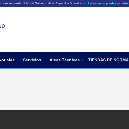
sta es una web oficial del Gobierno de la República Dominicana.
Así es como puedes saberlo
ficiales utilizan .gob.do o .gov.do
Los sitios web oficiales .gob.do o .
HTTPS
 o .gov.do significa que pertenece a una
cial del Gobierno de la República Dominicana.
Un candado (🔒) o
signific
https://
un sitio seguro dentro de .gob.do o 
información confidencial sólo en los s
o .gov.do.
Noticias
Servicios
Áreas Técnicas
TIENDAS DE NORMA