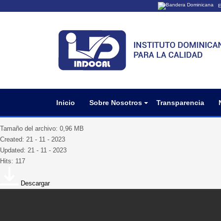
E
Los sitios web o
Un sitio .gob.do
organización ofi
Inicio
Sobre Nosotros
Transparencia
nomina_pers_fijoF100_oct2023
Tamaño del archivo: 0,96 MB
Created: 21 - 11 - 2023
Updated: 21 - 11 - 2023
Hits: 117
Descargar