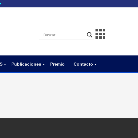
▼
gov.do seguros utilizan
a que estás conectado a
.gov.do. Comparte
itios seguros de .gob.do
S
Publicaciones
Premio
Contacto