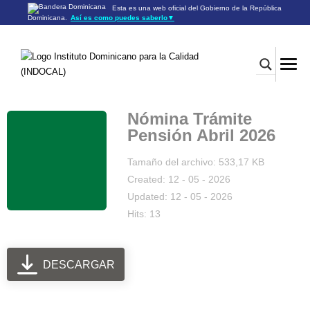
Esta es una web oficial del Gobierno de la República
Dominicana.
Así es como puedes saberlo
▼
Los sitios web oficiales utilizan .gob.do o .gov.do
Un sitio .gob.do o .gov.do significa que pertenece a una
organización oficial del Gobierno de la República Dominicana.
Los sitios web oficiales .gob.do o .gov.do seguros utilizan
HTTPS
Un candado (🔒) o
significa que estás conectado a un
https://
sitio seguro dentro de .gob.do o .gov.do. Comparte información
confidencial sólo en los sitios seguros de .gob.do o .gov.do.
Nómina Trámite
Pensión Abril 2026
Tamaño del archivo: 533,17 KB
Created: 12 - 05 - 2026
Updated: 12 - 05 - 2026
Hits: 13
DESCARGAR