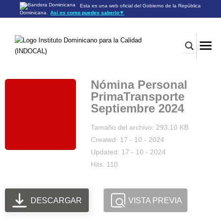
Esta es una web oficial del Gobierno de la República
Dominicana.
Así es como puedes saberlo
▼
Los sitios web oficiales utilizan .gob.do o .gov.do
Un sitio .gob.do o .gov.do significa que pertenece a una
organización oficial del Gobierno de la República Dominicana.
Los sitios web oficiales .gob.do o .gov.do seguros utilizan
HTTPS
Un candado (🔒) o
significa que estás conectado a un
https://
sitio seguro dentro de .gob.do o .gov.do. Comparte información
confidencial sólo en los sitios seguros de .gob.do o .gov.do.
Nómina Personal
PrimaTransporte
Septiembre 2024
Tamaño del archivo: 293,10 KB
Created: 17 - 10 - 2024
Updated: 17 - 10 - 2024
Hits: 110
DESCARGAR
VISTA PREVIA