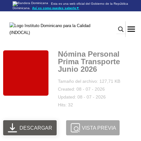
Esta es una web oficial del Gobierno de la República
Dominicana.
Así es como puedes saberlo
▼
Los sitios web oficiales utilizan .gob.do o .gov.do
Un sitio .gob.do o .gov.do significa que pertenece a una
organización oficial del Gobierno de la República Dominicana.
Los sitios web oficiales .gob.do o .gov.do seguros utilizan
HTTPS
Un candado (🔒) o
significa que estás conectado a un
https://
sitio seguro dentro de .gob.do o .gov.do. Comparte información
confidencial sólo en los sitios seguros de .gob.do o .gov.do.
Nómina Personal
Prima Transporte
Junio 2026
Tamaño del archivo: 127,71 KB
Created: 08 - 07 - 2026
Updated: 08 - 07 - 2026
Hits: 32
DESCARGAR
VISTA PREVIA