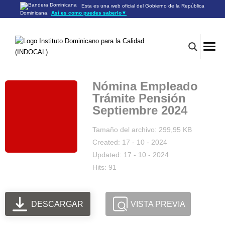
Esta es una web oficial del Gobierno de la República
Dominicana.
Así es como puedes saberlo
▼
Los sitios web oficiales utilizan .gob.do o .gov.do
Un sitio .gob.do o .gov.do significa que pertenece a una
organización oficial del Gobierno de la República Dominicana.
Los sitios web oficiales .gob.do o .gov.do seguros utilizan
HTTPS
Un candado (🔒) o
significa que estás conectado a un
https://
sitio seguro dentro de .gob.do o .gov.do. Comparte información
confidencial sólo en los sitios seguros de .gob.do o .gov.do.
Nómina Empleado
Trámite Pensión
Septiembre 2024
Tamaño del archivo: 299,95 KB
Created: 17 - 10 - 2024
Updated: 17 - 10 - 2024
Hits: 91
DESCARGAR
VISTA PREVIA