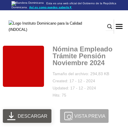
Esta es una web oficial del Gobierno de la República
Dominicana.
Así es como puedes saberlo
▼
Los sitios web oficiales utilizan .gob.do o .gov.do
Un sitio .gob.do o .gov.do significa que pertenece a una
organización oficial del Gobierno de la República Dominicana.
Los sitios web oficiales .gob.do o .gov.do seguros utilizan
HTTPS
Un candado (🔒) o
significa que estás conectado a un
https://
sitio seguro dentro de .gob.do o .gov.do. Comparte información
confidencial sólo en los sitios seguros de .gob.do o .gov.do.
Nómina Empleado
Trámite Pensión
Noviembre 2024
Tamaño del archivo: 294,83 KB
Created: 17 - 12 - 2024
Updated: 17 - 12 - 2024
Hits: 75
DESCARGAR
VISTA PREVIA