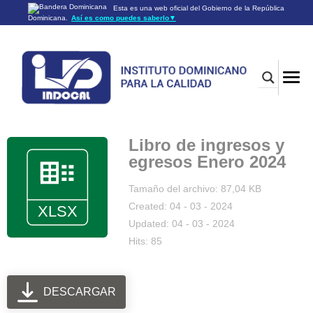
Esta es una web oficial del Gobierno de la República
Dominicana.
Así es como puedes saberlo
▼
Los sitios web oficiales utilizan .gob.do o .gov.do
Un sitio .gob.do o .gov.do significa que pertenece a una
organización oficial del Gobierno de la República Dominicana.
Los sitios web oficiales .gob.do o .gov.do seguros utilizan
HTTPS
Un candado (🔒) o
significa que estás conectado a un
https://
sitio seguro dentro de .gob.do o .gov.do. Comparte información
confidencial sólo en los sitios seguros de .gob.do o .gov.do.
Libro de ingresos y
egresos Enero 2024
Tamaño del archivo: 87,04 KB
Created: 04 - 03 - 2024
Updated: 04 - 03 - 2024
Hits: 85
DESCARGAR