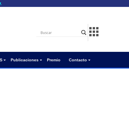
▼
gov.do seguros utilizan
a que estás conectado a
.gov.do. Comparte
itios seguros de .gob.do
S
Publicaciones
Premio
Contacto