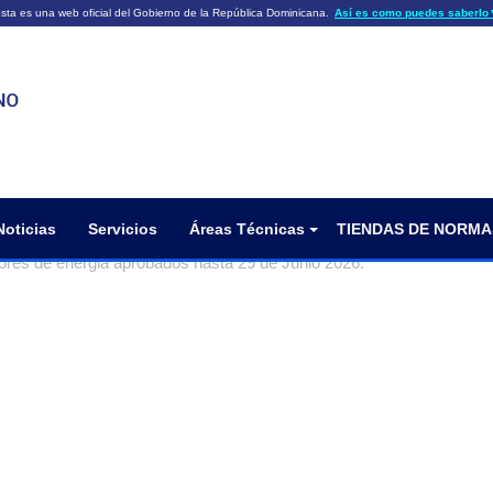
sta es una web oficial del Gobierno de la República Dominicana.
Así es como puedes saberlo
ficiales utilizan .gob.do o .gov.do
Los sitios web oficiales .gob.do o .
HTTPS
 o .gov.do significa que pertenece a una
cial del Gobierno de la República Dominicana.
Un candado (🔒) o
signific
https://
un sitio seguro dentro de .gob.do o 
información confidencial sólo en los s
o .gov.do.
Noticias
Servicios
Áreas Técnicas
TIENDAS DE NORMA
res de energia aprobados hasta 29 de Junio 2026.