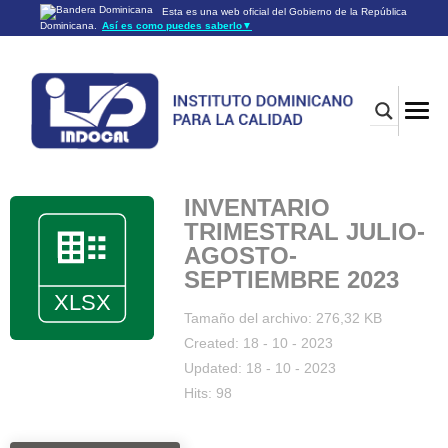
Esta es una web oficial del Gobierno de la República
Dominicana.
Así es como puedes saberlo
▼
Los sitios web oficiales utilizan .gob.do o .gov.do
Un sitio .gob.do o .gov.do significa que pertenece a una
organización oficial del Gobierno de la República Dominicana.
Los sitios web oficiales .gob.do o .gov.do seguros utilizan
HTTPS
Un candado (🔒) o
significa que estás conectado a un
https://
sitio seguro dentro de .gob.do o .gov.do. Comparte información
confidencial sólo en los sitios seguros de .gob.do o .gov.do.
INVENTARIO
TRIMESTRAL JULIO-
AGOSTO-
SEPTIEMBRE 2023
Tamaño del archivo: 276,32 KB
Created: 18 - 10 - 2023
Updated: 18 - 10 - 2023
Hits: 98