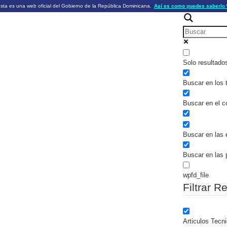
sta es una web oficial del Gobierno de la República Dominicana.
Así es como puedes saberlo
ficiales utilizan .gob.do o .gov.do
Los sitios web oficiales .gob.do o .
HTTPS
 o .gov.do significa que pertenece a una
cial del Gobierno de la República Dominicana.
Un candado (🔒) o
signific
https://
un sitio seguro dentro de .gob.do o 
información confidencial sólo en los s
o .gov.do.
Solo resultado
Buscar en los t
Buscar en el c
Buscar en las 
Buscar en las 
wpfd_file
Filtrar R
Articulos Tecn