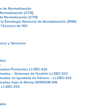
s de Normalización
 Normalización (CTN)
de Normalización (CTN)
e la Estrategia Nacional de Normalización (ENN)
 Técnicos de ISO
esos y Servicios
ados
s
ficadas-Productos LI-DEC-010
ficadas – Sistemas de Gestión LI-DEC-013
ficadas en Igualdad de Género – LI-DEC-016
ificadas bajo la Norma NORDOM 646
s LI-DEC-019
ales