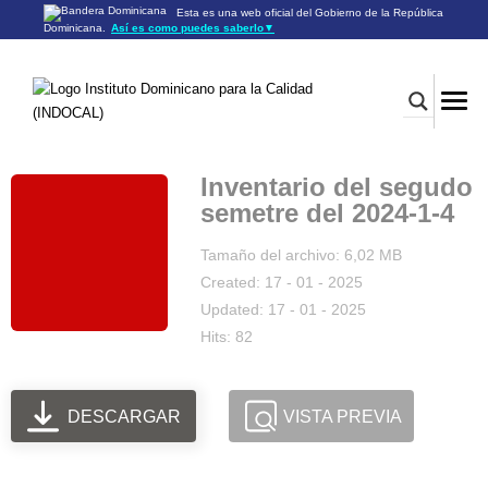
Esta es una web oficial del Gobierno de la República
Dominicana.
Así es como puedes saberlo
▼
Los sitios web oficiales utilizan .gob.do o .gov.do
Un sitio .gob.do o .gov.do significa que pertenece a una
organización oficial del Gobierno de la República Dominicana.
Los sitios web oficiales .gob.do o .gov.do seguros utilizan
HTTPS
Un candado (🔒) o
significa que estás conectado a un
https://
sitio seguro dentro de .gob.do o .gov.do. Comparte información
confidencial sólo en los sitios seguros de .gob.do o .gov.do.
Inventario del segudo
semetre del 2024-1-4
Tamaño del archivo: 6,02 MB
Created: 17 - 01 - 2025
Updated: 17 - 01 - 2025
Hits: 82
DESCARGAR
VISTA PREVIA