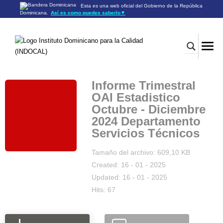
Esta es una web oficial del Gobierno de la República
Dominicana.
Así es como puedes saberlo
▼
Los sitios web oficiales utilizan .gob.do o .gov.do
Un sitio .gob.do o .gov.do significa que pertenece a una
organización oficial del Gobierno de la República Dominicana.
Los sitios web oficiales .gob.do o .gov.do seguros utilizan
HTTPS
Un candado (🔒) o
significa que estás conectado a un
https://
sitio seguro dentro de .gob.do o .gov.do. Comparte información
confidencial sólo en los sitios seguros de .gob.do o .gov.do.
Informe Trimestral
OAI Estadistico
Octubre - Diciembre
2024 Departamento
Servicios Técnicos
Tamaño del archivo: 609,10 KB
Created: 16 - 01 - 2025
Updated: 16 - 01 - 2025
Hits: 67