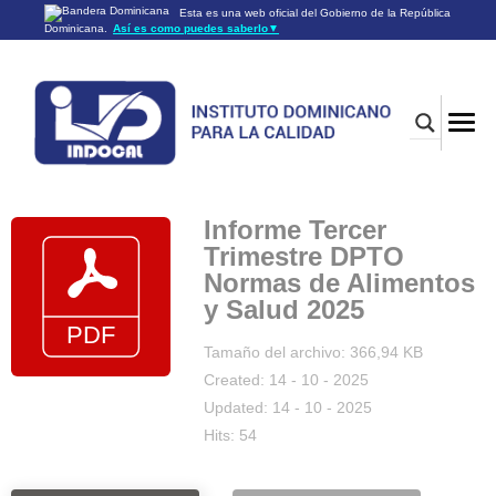
Esta es una web oficial del Gobierno de la República
Dominicana.
Así es como puedes saberlo
▼
Los sitios web oficiales utilizan .gob.do o .gov.do
Un sitio .gob.do o .gov.do significa que pertenece a una
organización oficial del Gobierno de la República Dominicana.
Los sitios web oficiales .gob.do o .gov.do seguros utilizan
HTTPS
Un candado (🔒) o
significa que estás conectado a un
https://
sitio seguro dentro de .gob.do o .gov.do. Comparte información
confidencial sólo en los sitios seguros de .gob.do o .gov.do.
Informe Tercer
Trimestre DPTO
Normas de Alimentos
y Salud 2025
Tamaño del archivo: 366,94 KB
Created: 14 - 10 - 2025
Updated: 14 - 10 - 2025
Hits: 54