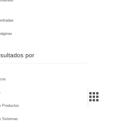
ontenido
entradas
páginas
esultados por
icos
s
de Productos
de Sistemas