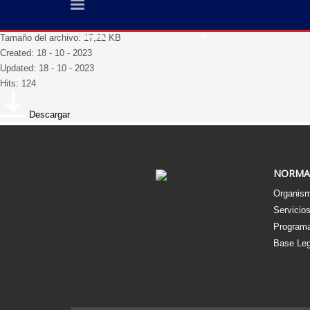
Informe OAI
Inicio
Sobre Nosotros
Transparencia
Tamaño del archivo: 17,22 KB
Created: 18 - 10 - 2023
Updated: 18 - 10 - 2023
Hits: 124
Descargar
NORMA
Organism
Servicio
Programa
Base Leg