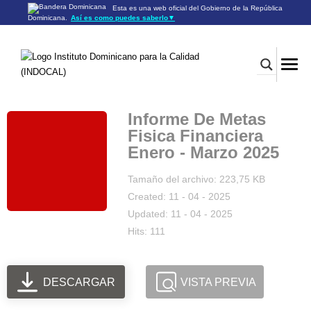
Esta es una web oficial del Gobierno de la República
Dominicana.
Así es como puedes saberlo
▼
Los sitios web oficiales utilizan .gob.do o .gov.do
Un sitio .gob.do o .gov.do significa que pertenece a una
organización oficial del Gobierno de la República Dominicana.
Los sitios web oficiales .gob.do o .gov.do seguros utilizan
HTTPS
Un candado (🔒) o
significa que estás conectado a un
https://
sitio seguro dentro de .gob.do o .gov.do. Comparte información
confidencial sólo en los sitios seguros de .gob.do o .gov.do.
Informe De Metas
Fisica Financiera
Enero - Marzo 2025
Tamaño del archivo: 223,75 KB
Created: 11 - 04 - 2025
Updated: 11 - 04 - 2025
Hits: 111
DESCARGAR
VISTA PREVIA