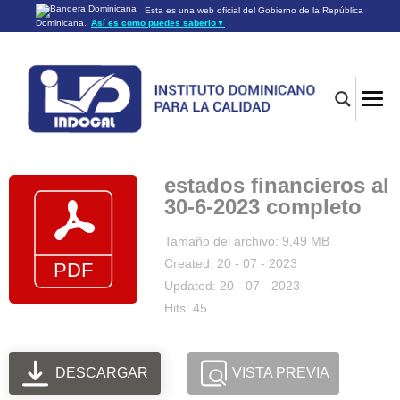
Esta es una web oficial del Gobierno de la República
Dominicana.
Así es como puedes saberlo
▼
Los sitios web oficiales utilizan .gob.do o .gov.do
Un sitio .gob.do o .gov.do significa que pertenece a una
organización oficial del Gobierno de la República Dominicana.
Los sitios web oficiales .gob.do o .gov.do seguros utilizan
HTTPS
Un candado (🔒) o
significa que estás conectado a un
https://
sitio seguro dentro de .gob.do o .gov.do. Comparte información
confidencial sólo en los sitios seguros de .gob.do o .gov.do.
estados financieros al
30-6-2023 completo
Tamaño del archivo: 9,49 MB
Created: 20 - 07 - 2023
Updated: 20 - 07 - 2023
Hits: 45
DESCARGAR
VISTA PREVIA