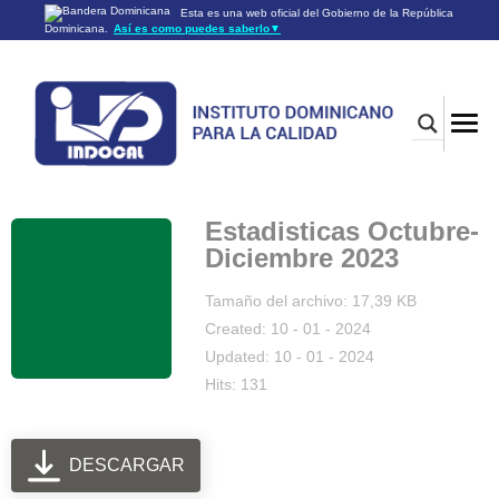
Esta es una web oficial del Gobierno de la República
Dominicana.
Así es como puedes saberlo
▼
Los sitios web oficiales utilizan .gob.do o .gov.do
Un sitio .gob.do o .gov.do significa que pertenece a una
organización oficial del Gobierno de la República Dominicana.
Los sitios web oficiales .gob.do o .gov.do seguros utilizan
HTTPS
Un candado (🔒) o
significa que estás conectado a un
https://
sitio seguro dentro de .gob.do o .gov.do. Comparte información
confidencial sólo en los sitios seguros de .gob.do o .gov.do.
Estadisticas Octubre-
Diciembre 2023
Tamaño del archivo: 17,39 KB
Created: 10 - 01 - 2024
Updated: 10 - 01 - 2024
Hits: 131
DESCARGAR