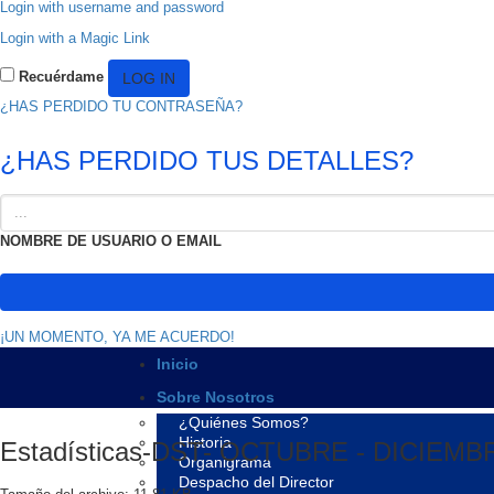
Login with username and password
Login with a Magic Link
Recuérdame
¿HAS PERDIDO TU CONTRASEÑA?
¿HAS PERDIDO TUS DETALLES?
NOMBRE DE USUARIO O EMAIL
¡UN MOMENTO, YA ME ACUERDO!
Inicio
Sobre Nosotros
¿Quiénes Somos?
Historia
Estadísticas-DST- OCTUBRE - DICIEMB
Organigrama
Despacho del Director