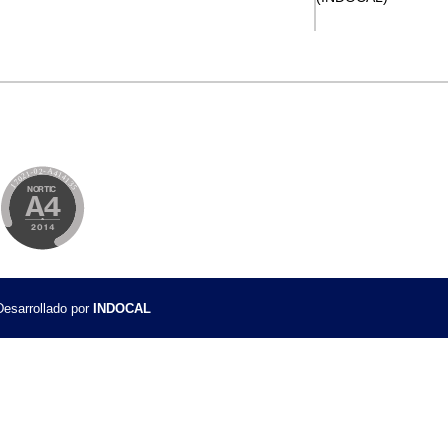
ón (CTN)
zación (CTN)
gia Nacional de Normalización (ENN)
de ISO
ios
uctos LI-DEC-010
istemas de Gestión LI-DEC-013
Igualdad de Género – LI-DEC-016
jo la Norma NORDOM 646
esarrollado por
INDOCAL
9