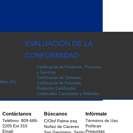
EVALUACIÓN DE LA
CONFORMIDAD
Certificación de Productos, Procesos
y Servicios
Certificación de Sistemas
idas (SI)
Certificación de Personas
Productos Certificados
Certificados Cancelados y Retirados
Contáctanos
Búscanos
Infórmate
Teléfono: 809-686-
Términos de Uso
C/Olof Palme esq.
2205 Ext.310
Políticas
Núñez de Cáceres
Email:
Preguntas
San Gerónimo, Santo