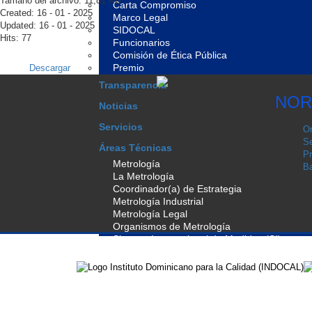
Tamaño del archivo: 11,81 KB
Carta Compromiso
Created: 16 - 01 - 2025
Marco Legal
Updated: 16 - 01 - 2025
SIDOCAL
Hits: 77
Funcionarios
Comisión de Ética Pública
Premio
Descargar
Transparencia
NOR
Noticias
Servicios
Or
Se
Áreas Técnicas
Pr
Metrología
Ba
La Metrología
Coordinador(a) de Estrategia
Metrología Industrial
Metrología Legal
Organismos de Metrología
Sistema Internacional de Medidas (SI)
Normalización
La Normalización
Base Legal de Normalización
Programa de Normalización
Manual General Comités Técnicos de Normal