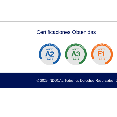
Listado de Comités Técnicos de Normalizaci
Pertenecer a un Comité Técnico de Normali
Consultoría para el Desarrollo de la Estrate
Programa de Experto en Comités Técnicos 
Organismos de Normalización
Evaluación de la Conformidad
Evaluación de la Conformidad
Certificaciones Obtenidas
Certificación de Productos, Procesos y Servic
Certificación de Sistemas
Certificación de Personas
Departamento de Inspección
Certificados Cancelados y Retirados
Organizaciones / Personas Certificadas
Listado de organizaciones certificadas-Prod
Listado de Organizaciones Certificadas – S
Listado de Organizaciones Certificadas en 
Listado de Organizaciones Certificadas ba
© 2025 INDOCAL Todos los Derechos Reservados. D
Listado de Personas Certificadas LI-DEC-01
Servicios de Capacitaciones
Programa de Capacitaciones
Catálogo de Capacitaciones
Verificación de Certificados Oficiales
TIENDAS DE NORMAS
Normas NORDOM
Normas ISO