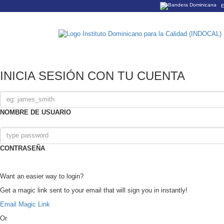
E
Los sitios web o
Un sitio .gob.do
organización ofi
INICIA SESIÓN CON TU CUENTA
NOMBRE DE USUARIO
CONTRASEÑA
Want an easier way to login?
Get a magic link sent to your email that will sign you in instantly!
Email Magic Link
Or