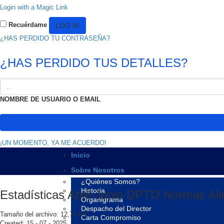
Login with a Magic Link
Recuérdame
¿HAS PERDIDO TU CONTRASEÑA?
¿HAS PERDIDO TUS DETALLES?
NOMBRE DE USUARIO O EMAIL
¡UN MOMENTO, YA ME ACUERDO!
Inicio
Sobre Nosotros
¿Quiénes Somos?
Historia
Estadísticas Abril-Junio DPTO Normas Al
Organigrama
Despacho del Director
Tamaño del archivo: 12,78 KB
Carta Compromiso
Created: 15 - 07 - 2025