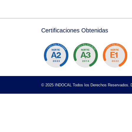
Pertenecer a un Comité Técnico de Normali
Consultoría para el Desarrollo de la Estrate
Programa de Experto en Comités Técnicos 
Organismos de Normalización
Evaluación de la Conformidad
Evaluación de la Conformidad
Certificaciones Obtenidas
Certificación de Productos, Procesos y Servic
Certificación de Sistemas
Certificación de Personas
Departamento de Inspección
Certificados Cancelados y Retirados
Organizaciones / Personas Certificadas
Listado de organizaciones certificadas-Prod
Listado de Organizaciones Certificadas – S
Listado de Organizaciones Certificadas en 
Listado de Organizaciones Certificadas ba
© 2025 INDOCAL Todos los Derechos Reservados. D
Listado de Personas Certificadas LI-DEC-01
Servicios de Capacitaciones
Programa de Capacitaciones
Catálogo de Capacitaciones
Verificación de Certificados Oficiales
TIENDAS DE NORMAS
Normas NORDOM
Normas ISO
Normas UNE