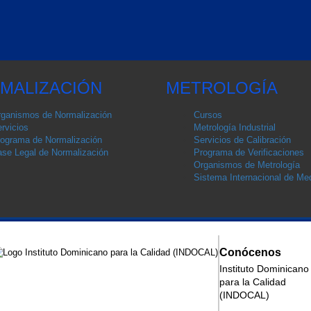
MALIZACIÓN
METROLOGÍA
ganismos de Normalización
Cursos
rvicios
Metrología Industrial
ograma de Normalización
Servicios de Calibración
se Legal de Normalización
Programa de Verificaciones
Organismos de Metrología
Sistema Internacional de Med
Conócenos
Instituto Dominicano
para la Calidad
ización
(INDOCAL)
ón (CTN)