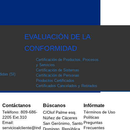
EVALUACIÓN DE LA
CONFORMIDAD
Certificación de Productos, Procesos
y Servicios
Certificación de Sistemas
idas (SI)
Certificación de Personas
Productos Certificados
Certificados Cancelados y Retirados
Contáctanos
Búscanos
Infórmate
Teléfono: 809-686-
Términos de Uso
C/Olof Palme esq.
2205 Ext.310
Políticas
Núñez de Cáceres
Email:
Preguntas
San Gerónimo, Santo
servicioalcliente@ind
Frecuentes
Domingo, República