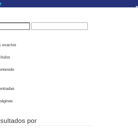
▼
gov.do seguros utilizan
a que estás conectado a
.gov.do. Comparte
itios seguros de .gob.do
s exactos
ítulos
ontenido
entradas
páginas
esultados por