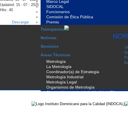
Marco Legal
Updated: 15 - 07 - 2025
SIDOCAL
Hits: 40
Funcionarios
Comisión de Ética Pública
Premio
Descargar
Transparencia
NOR
Noticias
Servicios
Or
Se
Áreas Técnicas
Pr
Metrología
Ba
La Metrología
Coordinador(a) de Estrategia
Metrología Industrial
Metrología Legal
Organismos de Metrología
Sistema Internacional de Medidas (SI)
Normalización
La Normalización
Base Legal de Normalización
Programa de Normalización
Manual General Comités Técnicos de Normal
Listado de Comités Técnicos de Normalizaci