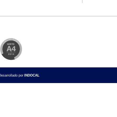
zación (CTN)
gia Nacional de Normalización (ENN)
de ISO
ios
uctos LI-DEC-010
istemas de Gestión LI-DEC-013
Igualdad de Género – LI-DEC-016
jo la Norma NORDOM 646
esarrollado por
INDOCAL
9