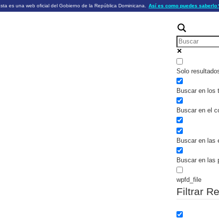
sta es una web oficial del Gobierno de la República Dominicana.
Así es como puedes saberlo
ficiales utilizan .gob.do o .gov.do
Los sitios web oficiales .gob.do o .
HTTPS
 o .gov.do significa que pertenece a una
cial del Gobierno de la República Dominicana.
Un candado (🔒) o
signific
https://
un sitio seguro dentro de .gob.do o 
información confidencial sólo en los s
o .gov.do.
Solo resultado
Buscar en los t
Buscar en el c
Buscar en las 
Buscar en las 
wpfd_file
Filtrar R