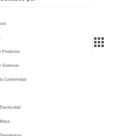
icos
s
de Productos
de Sistemas
la Conformidad
Electricidad
 Masa
 Temperatura