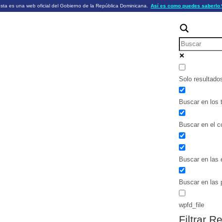
sta es una web oficial del Gobierno de la República Dominicana.
Así es como puedes saberlo
ficiales utilizan .gob.do o .gov.do
Los sitios web oficiales .gob.do o .
HTTPS
 o .gov.do significa que pertenece a una
cial del Gobierno de la República Dominicana.
Un candado (🔒) o
signific
https://
un sitio seguro dentro de .gob.do o 
información confidencial sólo en los s
o .gov.do.
Solo resultado
Buscar en los t
Buscar en el c
Buscar en las 
Buscar en las 
wpfd_file
Filtrar R