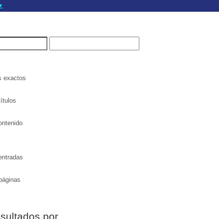
▼
gov.do seguros utilizan
a que estás conectado a
.gov.do. Comparte
itios seguros de .gob.do
s exactos
ítulos
ontenido
entradas
páginas
esultados por