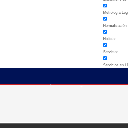
Metrología Leg
Normalización
Noticias
Servicios
Servicios en L
mas De Servicios 2025
Noticias
Servicios
Áreas Técnicas
TIENDAS DE NORMA