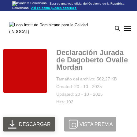
Esta es una web oficial del Gobierno de la República
Dominicana.
Así es como puedes saberlo
▼
Los sitios web oficiales utilizan .gob.do o .gov.do
Un sitio .gob.do o .gov.do significa que pertenece a una
organización oficial del Gobierno de la República Dominicana.
Los sitios web oficiales .gob.do o .gov.do seguros utilizan
HTTPS
Un candado (🔒) o
significa que estás conectado a un
https://
sitio seguro dentro de .gob.do o .gov.do. Comparte información
confidencial sólo en los sitios seguros de .gob.do o .gov.do.
Declaración Jurada
de Dagoberto Ovalle
Mordan
Tamaño del archivo: 562,27 KB
Created: 20 - 10 - 2025
Updated: 20 - 10 - 2025
Hits: 102
DESCARGAR
VISTA PREVIA