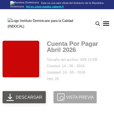
Esta es una web oficial del Gobierno de la República
Dominicana.
Así es como puedes saberlo
▼
Los sitios web oficiales utilizan .gob.do o .gov.do
Un sitio .gob.do o .gov.do significa que pertenece a una
organización oficial del Gobierno de la República Dominicana.
Los sitios web oficiales .gob.do o .gov.do seguros utilizan
HTTPS
Un candado (🔒) o
significa que estás conectado a un
https://
sitio seguro dentro de .gob.do o .gov.do. Comparte información
confidencial sólo en los sitios seguros de .gob.do o .gov.do.
Cuenta Por Pagar
Abril 2026
Tamaño del archivo: 689,10 KB
Created: 14 - 05 - 2026
Updated: 14 - 05 - 2026
Hits: 26
DESCARGAR
VISTA PREVIA