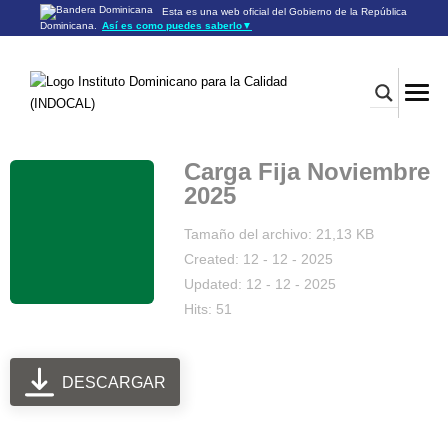
Esta es una web oficial del Gobierno de la República
Dominicana.
Así es como puedes saberlo
▼
Los sitios web oficiales utilizan .gob.do o .gov.do
Un sitio .gob.do o .gov.do significa que pertenece a una
organización oficial del Gobierno de la República Dominicana.
Los sitios web oficiales .gob.do o .gov.do seguros utilizan
HTTPS
Un candado (🔒) o
significa que estás conectado a un
https://
sitio seguro dentro de .gob.do o .gov.do. Comparte información
confidencial sólo en los sitios seguros de .gob.do o .gov.do.
Carga Fija Noviembre
2025
Tamaño del archivo: 21,13 KB
Created: 12 - 12 - 2025
Updated: 12 - 12 - 2025
Hits: 51
DESCARGAR