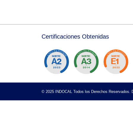
Listado de Comités Técnicos de Normalizaci
Pertenecer a un Comité Técnico de Normali
Consultoría para el Desarrollo de la Estrate
Programa de Experto en Comités Técnicos 
Organismos de Normalización
Evaluación de la Conformidad
Evaluación de la Conformidad
Certificaciones Obtenidas
Certificación de Productos, Procesos y Servic
Certificación de Sistemas
Certificación de Personas
Departamento de Inspección
Certificados Cancelados y Retirados
Organizaciones / Personas Certificadas
Listado de organizaciones certificadas-Prod
Listado de Organizaciones Certificadas – S
Listado de Organizaciones Certificadas en 
Listado de Organizaciones Certificadas ba
© 2025 INDOCAL Todos los Derechos Reservados. D
Listado de Personas Certificadas LI-DEC-01
Servicios de Capacitaciones
Programa de Capacitaciones
Catálogo de Capacitaciones
Verificación de Certificados Oficiales
TIENDAS DE NORMAS
Normas NORDOM
Normas ISO