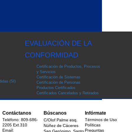
EVALUACIÓN DE LA
CONFORMIDAD
Certificación de Productos, Procesos
y Servicios
Certificación de Sistemas
idas (SI)
Certificación de Personas
Productos Certificados
Certificados Cancelados y Retirados
Contáctanos
Búscanos
Infórmate
Teléfono: 809-686-
Términos de Uso
C/Olof Palme esq.
2205 Ext.310
Políticas
Núñez de Cáceres
Email:
Preguntas
San Gerónimo, Santo