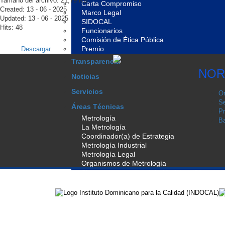
Tamaño del archivo: 21,79 KB
Carta Compromiso
Created: 13 - 06 - 2025
Marco Legal
Updated: 13 - 06 - 2025
SIDOCAL
Hits: 48
Funcionarios
Comisión de Ética Pública
Premio
Descargar
Transparencia
NOR
Noticias
Servicios
Or
Se
Áreas Técnicas
Pr
Metrología
Ba
La Metrología
Coordinador(a) de Estrategia
Metrología Industrial
Metrología Legal
Organismos de Metrología
Sistema Internacional de Medidas (SI)
Normalización
La Normalización
Base Legal de Normalización
Programa de Normalización
Manual General Comités Técnicos de Normal