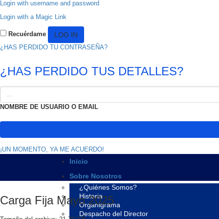
Login with username and password
Login with a Magic Link
Recuérdame
¿HAS PERDIDO TU CONTRASEÑA?
¿HAS PERDIDO TUS DETALLES?
NOMBRE DE USUARIO O EMAIL
¡UN MOMENTO, YA ME ACUERDO!
Inicio
Sobre Nosotros
¿Quiénes Somos?
Historia
Carga Fija Mayo 2025
Organigrama
Despacho del Director