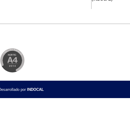
ón (CTN)
zación (CTN)
gia Nacional de Normalización (ENN)
de ISO
ios
uctos LI-DEC-010
istemas de Gestión LI-DEC-013
Igualdad de Género – LI-DEC-016
jo la Norma NORDOM 646
esarrollado por
INDOCAL
9