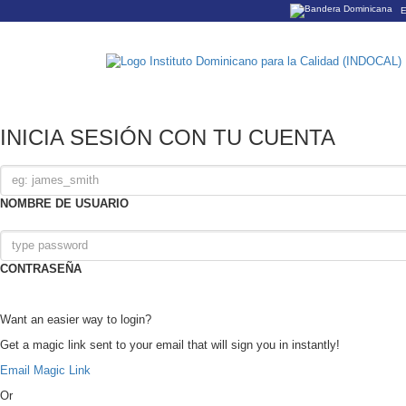
E
Los sitios web o
Un sitio .gob.do
organización ofi
INICIA SESIÓN CON TU CUENTA
NOMBRE DE USUARIO
CONTRASEÑA
Want an easier way to login?
Get a magic link sent to your email that will sign you in instantly!
Email Magic Link
Or