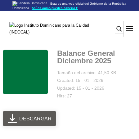
Esta es una web oficial del Gobierno de la República
Dominicana.
Así es como puedes saberlo
▼
Los sitios web oficiales utilizan .gob.do o .gov.do
Un sitio .gob.do o .gov.do significa que pertenece a una
organización oficial del Gobierno de la República Dominicana.
Los sitios web oficiales .gob.do o .gov.do seguros utilizan
HTTPS
Un candado (🔒) o
significa que estás conectado a un
https://
sitio seguro dentro de .gob.do o .gov.do. Comparte información
confidencial sólo en los sitios seguros de .gob.do o .gov.do.
Balance General
Diciembre 2025
Tamaño del archivo: 41,50 KB
Created: 15 - 01 - 2026
Updated: 15 - 01 - 2026
Hits: 27
DESCARGAR