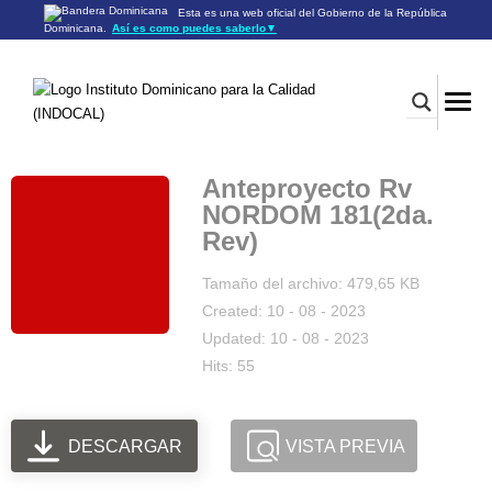
Esta es una web oficial del Gobierno de la República
Dominicana.
Así es como puedes saberlo
▼
Los sitios web oficiales utilizan .gob.do o .gov.do
Un sitio .gob.do o .gov.do significa que pertenece a una
organización oficial del Gobierno de la República Dominicana.
Los sitios web oficiales .gob.do o .gov.do seguros utilizan
HTTPS
Un candado (🔒) o
significa que estás conectado a un
https://
sitio seguro dentro de .gob.do o .gov.do. Comparte información
confidencial sólo en los sitios seguros de .gob.do o .gov.do.
Anteproyecto Rv
NORDOM 181(2da.
Rev)
Tamaño del archivo: 479,65 KB
Created: 10 - 08 - 2023
Updated: 10 - 08 - 2023
Hits: 55
DESCARGAR
VISTA PREVIA