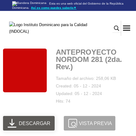
Esta es una web oficial del Gobierno de la República
Dominicana.
Así es como puedes saberlo
▼
Los sitios web oficiales utilizan .gob.do o .gov.do
Un sitio .gob.do o .gov.do significa que pertenece a una
organización oficial del Gobierno de la República Dominicana.
Los sitios web oficiales .gob.do o .gov.do seguros utilizan
HTTPS
Un candado (🔒) o
significa que estás conectado a un
https://
sitio seguro dentro de .gob.do o .gov.do. Comparte información
confidencial sólo en los sitios seguros de .gob.do o .gov.do.
ANTEPROYECTO
NORDOM 281 (2da.
Rev.)
Tamaño del archivo: 258,06 KB
Created: 05 - 12 - 2024
Updated: 05 - 12 - 2024
Hits: 74
DESCARGAR
VISTA PREVIA