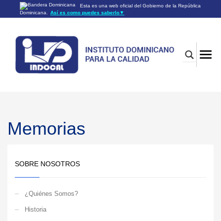
Esta es una web oficial del Gobierno de la República
Dominicana.
Así es como puedes saberlo
▼
Los sitios web oficiales utilizan .gob.do o .gov.do
Un sitio .gob.do o .gov.do significa que pertenece a una
organización oficial del Gobierno de la República Dominicana.
Los sitios web oficiales .gob.do o .gov.do seguros utilizan
HTTPS
Un candado (🔒) o
significa que estás conectado a un
https://
sitio seguro dentro de .gob.do o .gov.do. Comparte información
confidencial sólo en los sitios seguros de .gob.do o .gov.do.
Memorias
SOBRE NOSOTROS
¿Quiénes Somos?
Historia