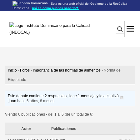
Esta es una web oficial del Gobierno de la República
Dominicana.
Así es como puedes saberlo
▼
Los sitios web oficiales utilizan .gob.do o .gov.do
Un sitio .gob.do o .gov.do significa que pertenece a una
organización oficial del Gobierno de la República Dominicana.
Los sitios web oficiales .gob.do o .gov.do seguros utilizan
HTTPS
Un candado (🔒) o
significa que estás conectado a un
https://
sitio seguro dentro de .gob.do o .gov.do. Comparte información
confidencial sólo en los sitios seguros de .gob.do o .gov.do.
Inicio
›
Foros
›
Importancia de las normas de alimentos
›
Norma de
Etiquetado
Este debate contiene 2 respuestas, tiene 1 mensaje y lo actualizó
juan
hace 6 años, 8 meses
.
Viendo 6 publicaciones - del 1 al 6 (de un total de 6)
Autor
Publicaciones