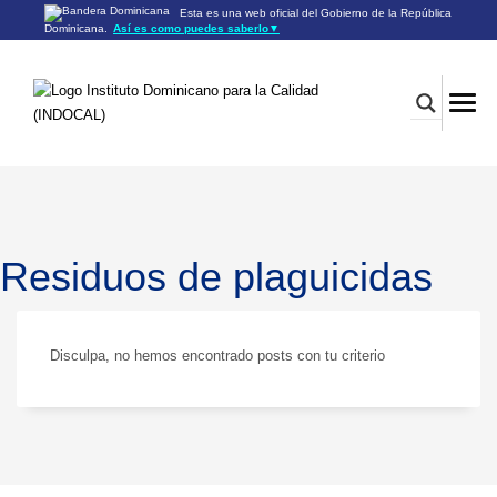
Esta es una web oficial del Gobierno de la República
Dominicana.
Así es como puedes saberlo
▼
Los sitios web oficiales utilizan .gob.do o .gov.do
Un sitio .gob.do o .gov.do significa que pertenece a una
organización oficial del Gobierno de la República Dominicana.
Los sitios web oficiales .gob.do o .gov.do seguros utilizan
HTTPS
Un candado (🔒) o
significa que estás conectado a un
https://
sitio seguro dentro de .gob.do o .gov.do. Comparte información
confidencial sólo en los sitios seguros de .gob.do o .gov.do.
Residuos de plaguicidas
Disculpa, no hemos encontrado posts con tu criterio