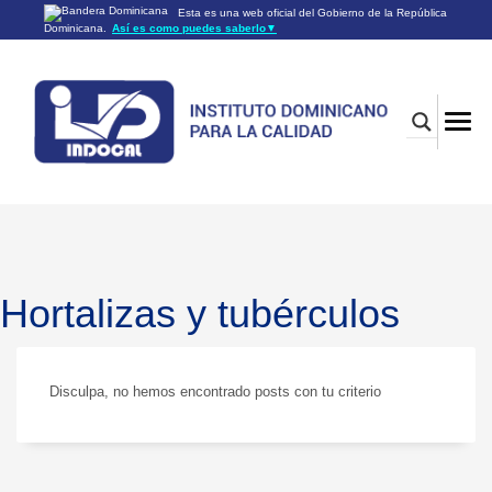
Esta es una web oficial del Gobierno de la República
Dominicana.
Así es como puedes saberlo
▼
Los sitios web oficiales utilizan .gob.do o .gov.do
Un sitio .gob.do o .gov.do significa que pertenece a una
organización oficial del Gobierno de la República Dominicana.
Los sitios web oficiales .gob.do o .gov.do seguros utilizan
HTTPS
Un candado (🔒) o
significa que estás conectado a un
https://
sitio seguro dentro de .gob.do o .gov.do. Comparte información
confidencial sólo en los sitios seguros de .gob.do o .gov.do.
Hortalizas y tubérculos
Disculpa, no hemos encontrado posts con tu criterio