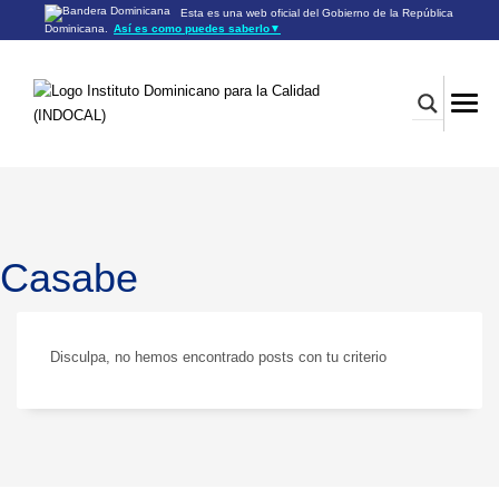
Esta es una web oficial del Gobierno de la República
Dominicana.
Así es como puedes saberlo
▼
Los sitios web oficiales utilizan .gob.do o .gov.do
Un sitio .gob.do o .gov.do significa que pertenece a una
organización oficial del Gobierno de la República Dominicana.
Los sitios web oficiales .gob.do o .gov.do seguros utilizan
HTTPS
Un candado (🔒) o
significa que estás conectado a un
https://
sitio seguro dentro de .gob.do o .gov.do. Comparte información
confidencial sólo en los sitios seguros de .gob.do o .gov.do.
Casabe
Disculpa, no hemos encontrado posts con tu criterio